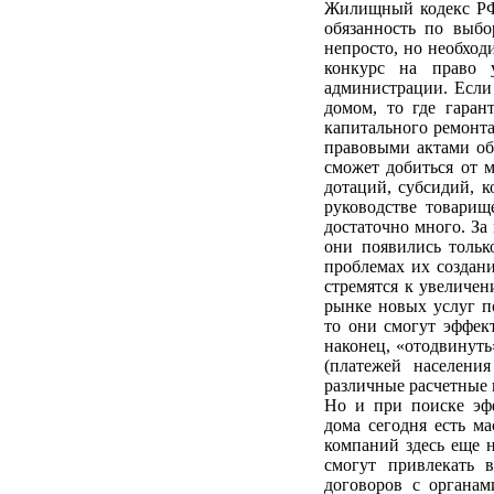
Жилищный кодекс РФ
обязанность по выбо
непросто, но необход
конкурс на право 
администрации. Если 
домом, то где гаран
капитального ремонта
правовыми актами об
сможет добиться от 
дотаций, субсидий, к
руководстве товарищ
достаточно много. За
они появились тольк
проблемах их создан
стремятся к увеличен
рынке новых услуг п
то они смогут эффект
наконец, «отодвинуть
(платежей населени
различные расчетные 
Но и при поиске эф
дома сегодня есть м
компаний здесь еще н
смогут привлекать 
договоров с органам