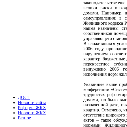
законодательстве еще
велики риски выход
домами. Например, н
самоуправления) в 
Жилищного кодекса РФ
найма назначены ст
собственников помеще
управляющего станов
В сложившихся услов
2006 году проводил
нарушением соответ
характер, бюджетные 
перекрестное субси
вынуждено 2006 го
исполнения норм жил
Указанные выше про
конференции «Систем
трудностях реформи
ДОСТ
домами, но было выс
Новости сайта
назначенной дате, из
Реформа ЖКХ
квартир. Отмечено, ч
Новости ЖКХ
отсутствие широкого
Разное
актов – такое обсуж
нормами Жилищног