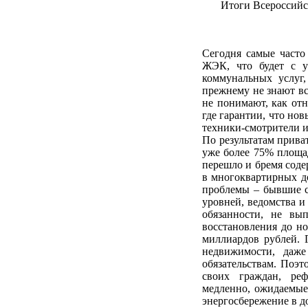
Итоги Всероссий
Сегодня самые часто
ЖЭК, что будет с у
коммунальных услуг
прежнему не знают вс
не понимают, как от
где гарантии, что но
техники-смотрители и
По результатам прив
уже более 75% площа
перешло и бремя соде
в многоквартирных до
проблемы – бывшие с
уровней, ведомства и
обязанности, не в
восстановления до но
миллиардов рублей. 
недвижимости, даж
обязательствам. Поэт
своих граждан, ре
медленно, ожидаемые
энергосбережение в д