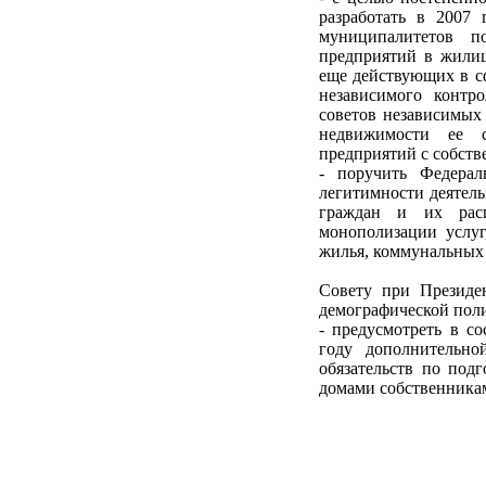
разработать в 2007
муниципалитетов п
предприятий в жилищ
еще действующих в с
независимого контр
советов независимых
недвижимости ее с
предприятий с собств
- поручить Федерал
легитимности деятель
граждан и их расп
монополизации услуг
жилья, коммунальных 
Совету при Президе
демографической пол
- предусмотреть в с
году дополнительн
обязательств по под
домами собственника