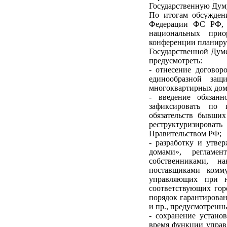
Государственную Думу
По итогам обсужден
Федерации ФС РФ, П
национальных прио
конференции планиру
Государственной Дум
предусмотреть:
- отнесение договор
единообразной за
многоквартирных дома
- введение обязан
зафиксировать по
обязательств бывши
реструктуризироват
Правительством РФ;
- разработку и утв
домами», регламе
собственниками, 
поставщиками комм
управляющих при н
соответствующих гор
порядок гарантирова
и пр., предусмотренн
- сохранение устано
время функции управ