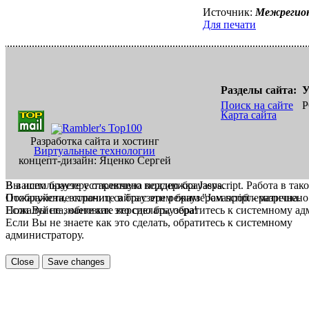
Источник:
Межрегион
Для печати
Разделы сайта:
У
Поиск на сайте
Р
Карта сайта
Разработка сайта и хостинг
Виртуальные технологии
концепт-дизайн: Яценко Сергей
В вашем браузере отключена поддержка Jasvscript. Работа в так
Вы используете устаревшую версию браузера.
Пожалуйста, включите в браузере режим "Javascript - разрешено
Отображение страниц сайта с этим браузером проблематична.
Если Вы не знаете как это сделать, обратитесь к системному а
Пожалуйста, обновите версию браузера!
Если Вы не знаете как это сделать, обратитесь к системному
администратору.
Close
Save changes