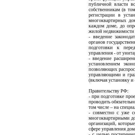
публичной власти в
собственникам (в том
регистрации в уста
многоквартирных дом
каждом доме, до опр
жилой недвижимости и
- введение законод
органов государствен
подготовки к пере
управления - от унит
- введение расшире
установлением экон
позволяющих распрос
управляющими и граж
(включая установку и 
Правительству РФ:
- при подготовке про
проводить обязательн
том числе – на специ
- совместно с уже 
многоквартирными до
организаций, которы
сфере управления дом
- с целью постепенн