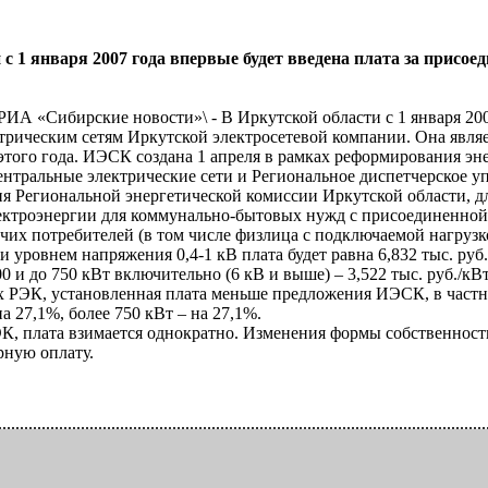
 с 1 января 2007 года впервые будет введена плата за присо
\РИА «Сибирские новости»\ - В Иркутской области с 1 января 200
трическим сетям Иркутской электросетевой компании. Она явля
 этого года. ИЭСК создана 1 апреля в рамках реформирования эн
тральные электрические сети и Региональное диспетчерское у
 Региональной энергетической комиссии Иркутской области, дл
ектроэнергии для коммунально-бытовых нужд с присоединенной м
чих потребителей (в том числе физлица с подключаемой нагрузк
 уровнем напряжения 0,4-1 кВ плата будет равна 6,832 тыс. руб./
00 и до 750 кВт включительно (6 кВ и выше) – 3,522 тыс. руб./кВт
х РЭК, установленная плата меньше предложения ИЭСК, в частно
на 27,1%, более 750 кВт – на 27,1%.
, плата взимается однократно. Изменения формы собственности
рную оплату.