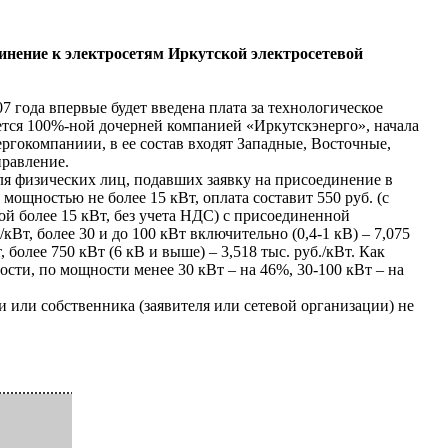
единение к электросетям Иркутской электросетевой
7 года впервые будет введена плата за технологическое
ется 100%-ной дочерней компанией «Иркутскэнерго», начала
ергокомпаниии, в ее состав входят Западные, Восточные,
правление.
я физических лиц, подавших заявку на присоединение в
ощностью не более 15 кВт, оплата составит 550 руб. (с
ой более 15 кВт, без учета НДС) с присоединенной
кВт, более 30 и до 100 кВт включительно (0,4-1 кВ) – 7,075
, более 750 кВт (6 кВ и выше) – 3,518 тыс. руб./кВт. Как
сти, по мощности менее 30 кВт – на 46%, 30-100 кВт – на
 или собственника (заявителя или сетевой организации) не