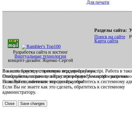
Для печати
Разделы сайта:
У
Поиск на сайте
Р
Карта сайта
Разработка сайта и хостинг
Виртуальные технологии
концепт-дизайн: Яценко Сергей
В вашем браузере отключена поддержка Jasvscript. Работа в так
Вы используете устаревшую версию браузера.
Пожалуйста, включите в браузере режим "Javascript - разрешено
Отображение страниц сайта с этим браузером проблематична.
Если Вы не знаете как это сделать, обратитесь к системному а
Пожалуйста, обновите версию браузера!
Если Вы не знаете как это сделать, обратитесь к системному
администратору.
Close
Save changes