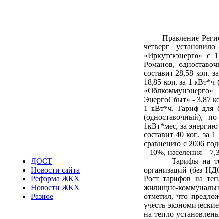
Правление Регионал
четверг установил
«Иркутскэнерго» с 1
Романов, одноставо
составит 28,58 коп. з
18,85 коп. за 1 кВт*ч
«Облкоммунэнерго» 
ЭнергоСбыт» - 3,87 ко
1 кВт*ч. Тариф для 
(одноставочный), по
1кВт*мес, за энергию 
составит 40 коп. за 1
сравнению с 2006 год
– 10%, населения – 7,
Тарифы на теплоэ
ДОСТ
организаций (без НДС
Новости сайта
Рост тарифов на теп
Реформа ЖКХ
жилищно-коммунальн
Новости ЖКХ
отметил, что предло
Разное
учесть экономические
на тепло установлен