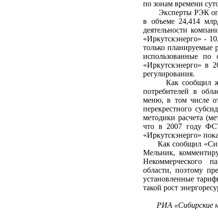
по зонам времени сут
Эксперты РЭК опред
в объеме 24,414 млр
деятельности компан
«Иркутскэнерго» - 10
только планируемые р
использованные по 
«Иркутскэнерго» в 2
регулирования.
Как сообщил журна
потребителей в обла
меню, в том числе о
перекрестного субси
методики расчета (ме
что в 2007 году ФС
«Иркутскэнерго» пока
Как сообщил «Сибир
Мельник, комментир
Некоммерческого па
области, поэтому пр
установленные тариф
такой рост энергоресу
РИА «Сибирские 