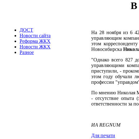
В
ДОСТ
На 28 ноября из 6 4
Новости сайта
управляющим компани
Реформа ЖКХ
этом корреспондент
Новости ЖКХ
Новосибирска
Никол
Разное
"Однако всего 827 д
управляющими компа
приступили, - проком
этом году обучали л
профессии "управдом"
По мнению Николая Ма
- отсутствие опыта 
ответственности за по
ИА REGNUM
Для печати