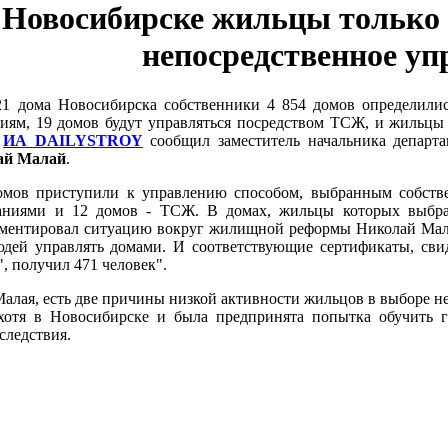
 Новосибирске жильцы только 
непосредственное уп
21 дома Новосибирска собственники 4 854 домов определилис
ям, 19 домов будут управляться посредством ТСЖ, и жильцы 
у
ИА DAILYSTROY
сообщил заместитель начальника департа
ай Малай
.
омов приступили к управлению способом, выбранным собств
ниями и 12 домов - ТСЖ. В домах, жильцы которых выбрали
ментировал ситуацию вокруг жилищной реформы Николай Малай.
юдей управлять домами. И соответствующие сертификаты, сви
, получил 471 человек".
лая, есть две причины низкой активности жильцов в выборе н
(хотя в Новосибирске и была предпринята попытка обучить г
следствия.