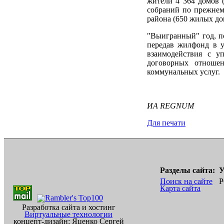
жители 4 364 домов 
собраний по прежнем
района (650 жилых до
"Выигранный" год, по
передав жилфонд в у
взаимодействия с у
договорных отноше
коммунальных услуг.
ИА REGNUM
Для печати
Разделы сайта:
У
Поиск на сайте
Р
Карта сайта
Разработка сайта и хостинг
Виртуальные технологии
концепт-дизайн: Яценко Сергей