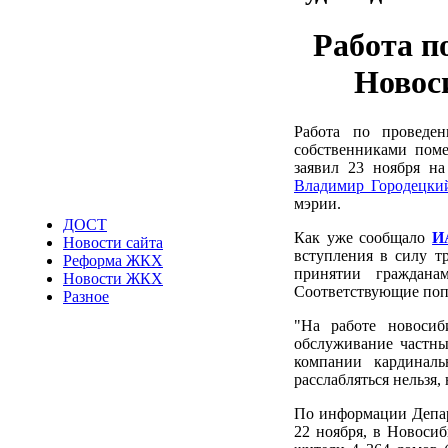
Работа 
Новос
Работа по провед
собственниками поме
заявил 23 ноября н
Владимир Городецки
мэрии.
ДОСТ
Как уже сообщало
И
Новости сайта
вступления в силу т
Реформа ЖКХ
принятии граждана
Новости ЖКХ
Соответствующие поп
Разное
"На работе новоси
обслуживание частн
компании кардиналь
расслабляться нельзя,
По информации Депар
22 ноября, в Новоси