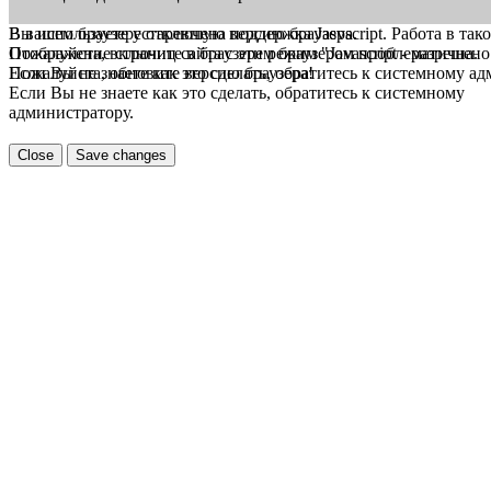
В вашем браузере отключена поддержка Jasvscript. Работа в так
Вы используете устаревшую версию браузера.
Пожалуйста, включите в браузере режим "Javascript - разрешено
Отображение страниц сайта с этим браузером проблематична.
Если Вы не знаете как это сделать, обратитесь к системному а
Пожалуйста, обновите версию браузера!
Если Вы не знаете как это сделать, обратитесь к системному
администратору.
Close
Save changes