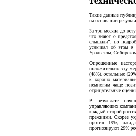
техническ
Такие данные публи
на основании результа
За три месяца до вст
что знают о предст
слышали", но подро
услышал об этом в 
Уральском, Сибирском
Опрошенные настор
положительно эту ме
(48%), остальные (29
к хорошо материаль
немногим чаще позит
отрицательные оценки
В результате поя
управляющих компаний
каждый второй россия
прежними. Скорее ух
против 19%, ожид
прогнозируют 29% рес