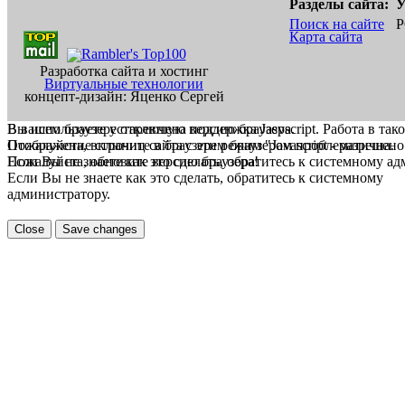
Разделы сайта:
У
Поиск на сайте
Р
Карта сайта
Разработка сайта и хостинг
Виртуальные технологии
концепт-дизайн: Яценко Сергей
В вашем браузере отключена поддержка Jasvscript. Работа в так
Вы используете устаревшую версию браузера.
Пожалуйста, включите в браузере режим "Javascript - разрешено
Отображение страниц сайта с этим браузером проблематична.
Если Вы не знаете как это сделать, обратитесь к системному а
Пожалуйста, обновите версию браузера!
Если Вы не знаете как это сделать, обратитесь к системному
администратору.
Close
Save changes