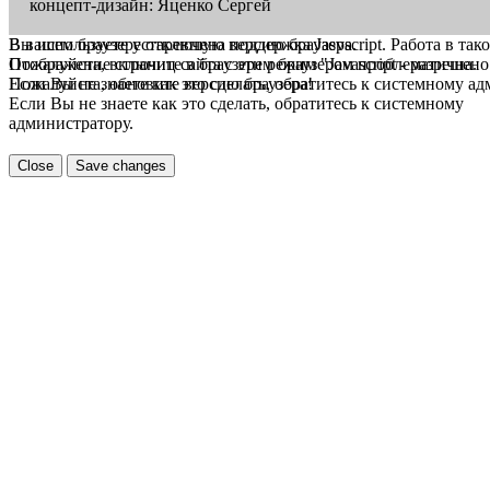
концепт-дизайн: Яценко Сергей
В вашем браузере отключена поддержка Jasvscript. Работа в так
Вы используете устаревшую версию браузера.
Пожалуйста, включите в браузере режим "Javascript - разрешено
Отображение страниц сайта с этим браузером проблематична.
Если Вы не знаете как это сделать, обратитесь к системному а
Пожалуйста, обновите версию браузера!
Если Вы не знаете как это сделать, обратитесь к системному
администратору.
Close
Save changes