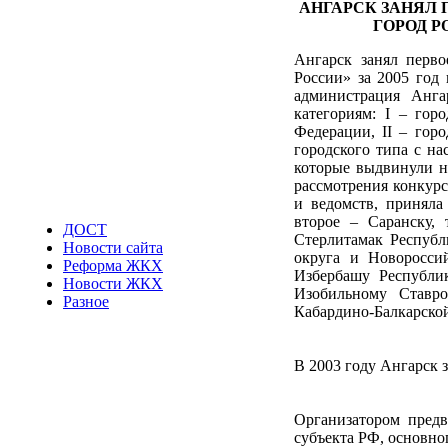
АНГАРСК ЗАНЯЛ
ГОРОД Р
Ангарск занял перво
России» за 2005 год 
администрация Анга
категориям: I – гор
Федерации, II – горо
городского типа с на
которые выдвинули на
рассмотрения конкурс
и ведомств, приняла
второе – Саранску, 
ДОСТ
Стерлитамак Республ
Новости сайта
округа и Новороссий
Реформа ЖКХ
Избербашу Республик
Новости ЖКХ
Изобильному Ставро
Разное
Кабардино-Балкарско
В 2003 году Ангарск з
Организатором предв
субъекта РФ, основног