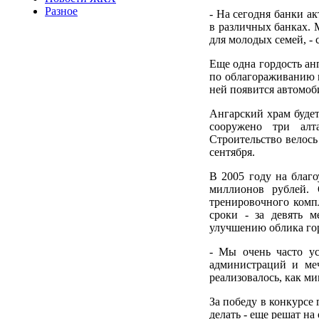
Разное
- На сегодня банки а
в различных банках. 
для молодых семей, - 
Еще одна гордость ан
по облагораживанию 
ней появится автомоб
Ангарский храм будет
сооружено три алт
Строительство велось
сентября.
В 2005 году на благо
миллионов рублей. 
тренировочного комп
сроки - за девять м
улучшению облика гор
- Мы очень часто ус
администраций и меч
реализовалось, как ми
За победу в конкурсе
делать - еще решат н