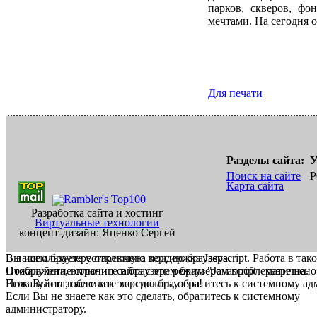
парков, скверов, фо
мечтами. На сегодня о
Для печати
Разделы сайта:
У
Поиск на сайте
Р
Карта сайта
Разработка сайта и хостинг
Виртуальные технологии
концепт-дизайн: Яценко Сергей
В вашем браузере отключена поддержка Jasvscript. Работа в так
Вы используете устаревшую версию браузера.
Пожалуйста, включите в браузере режим "Javascript - разрешено
Отображение страниц сайта с этим браузером проблематична.
Если Вы не знаете как это сделать, обратитесь к системному а
Пожалуйста, обновите версию браузера!
Если Вы не знаете как это сделать, обратитесь к системному
администратору.