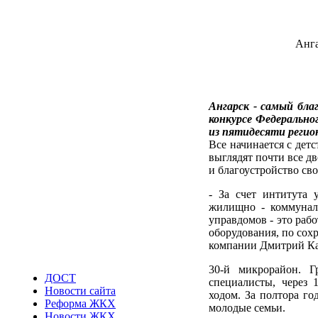
Анга
Ангарск - самый бла
конкурсе Федерально
из пятидесяти регио
Все начинается с дет
выглядят почти все д
и благоустройство св
- За счет интитута 
жилищно - коммуналь
управдомов - это раб
оборудования, по сох
компании Дмитрий К
30-й микрорайон. 
ДОСТ
специалисты, через 
Новости сайта
ходом. За полтора го
Реформа ЖКХ
молодые семьи.
Новости ЖКХ