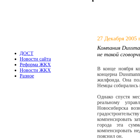
27 Декабря 2005 г
Компания Dussma
ДОСТ
не такой сговорч
Новости сайта
Реформа ЖКХ
В конце ноября ко
Новости ЖКХ
концерна Dussman
Разное
жилфонда. Она пол
Немцы собирались и
Однако спустя ме
реальному упра
Новосибирска возн
градостроительст
компенсировать за
города эта сумм
компенсировать не
пояснил он.