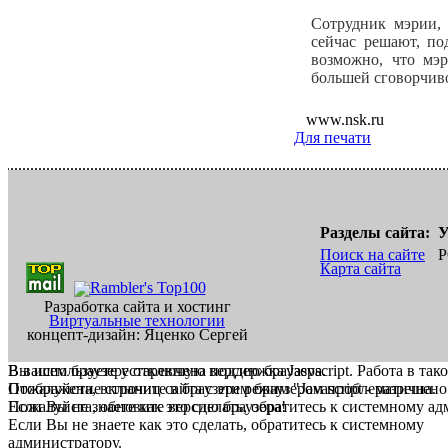
Сотрудник мэрии, 
сейчас решают, по
возможно, что мэ
большей сговорчив
www.nsk.ru
Для печати
Разделы сайта:
У
Поиск на сайте
Р
Карта сайта
Разработка сайта и хостинг
Виртуальные технологии
концепт-дизайн: Яценко Сергей
В вашем браузере отключена поддержка Jasvscript. Работа в так
Вы используете устаревшую версию браузера.
Пожалуйста, включите в браузере режим "Javascript - разрешено
Отображение страниц сайта с этим браузером проблематична.
Если Вы не знаете как это сделать, обратитесь к системному а
Пожалуйста, обновите версию браузера!
Если Вы не знаете как это сделать, обратитесь к системному
администратору.