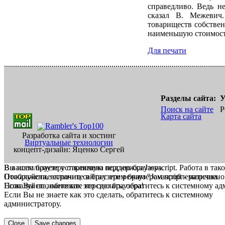
справедливо. Ведь не
сказал В. Межевич
товариществ собствен
наименьшую стоимост
Для печати
Разделы сайта:
У
Поиск на сайте
Р
Карта сайта
Разработка сайта и хостинг
Виртуальные технологии
концепт-дизайн: Яценко Сергей
В вашем браузере отключена поддержка Jasvscript. Работа в так
Вы используете устаревшую версию браузера.
Пожалуйста, включите в браузере режим "Javascript - разрешено
Отображение страниц сайта с этим браузером проблематична.
Если Вы не знаете как это сделать, обратитесь к системному а
Пожалуйста, обновите версию браузера!
Если Вы не знаете как это сделать, обратитесь к системному
администратору.
Close
Save changes