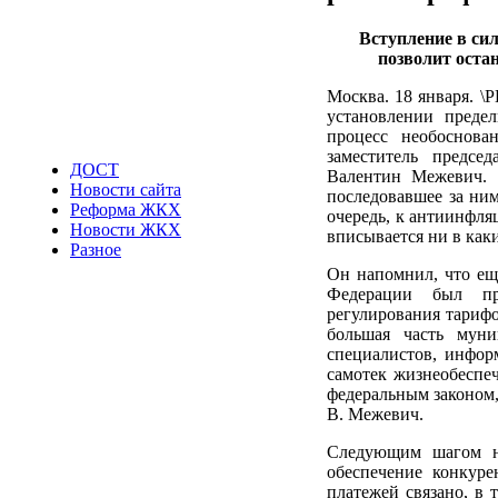
Вступление в си
позволит оста
Москва. 18 января. \
установлении преде
процесс необоснова
заместитель предсе
ДОСТ
Валентин Межевич. К
Новости сайта
последовавшее за ни
Реформа ЖКХ
очередь, к антиинфля
Новости ЖКХ
вписывается ни в как
Разное
Он напомнил, что ещ
Федерации был про
регулирования тарифо
большая часть мун
специалистов, инфор
самотек жизнеобеспе
федеральным законом,
В. Межевич.
Следующим шагом на
обеспечение конкур
платежей связано, в 