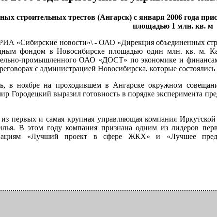
ных строительных трестов (Ангарск) с января 2006 года п
площадью 1 млн. кв. м
 \РИА «Сибирские новости»\ - ОАО «Дирекция объединенных стро
ным фондом в Новосибирске площадью один млн. кв. м. Как
тельно-промышленного ОАО «ДОСТ» по экономике и финансам 
ереговорах с администрацией Новосибирска, которые состоялись
сь, в ноябре на проходившем в Ангарске окружном совеща
р Городецкий выразил готовность в порядке эксперимента пре
з первых и самая крупная управляющая компания Иркутской о
илья. В этом году компания признана одним из лидеров пер
инациям «Лучший проект в сфере ЖКХ» и «Лучшее пре