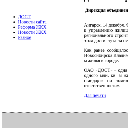
Дирекция объединен
ДОСТ
Новости сайта
Ангарск. 14 декабря.
Реформа ЖКХ
к управлению жилищ
Новости ЖКХ
регионального строи
Разное
этом достигнута на п
Как ранее сообщало
Новосибирска Владими
м жилья в городе.
ОАО «ДОСТ» – одна и
одного млн. кв. м ж
стандарт» по ном
ответственности».
Для печати