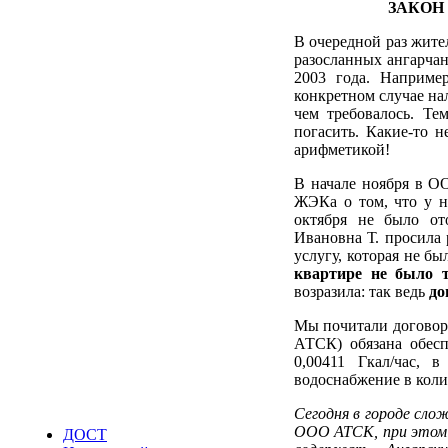
ЗАКОН
В очередной раз жите
разосланных ангарчан
2003 года. Например
конкретном случае нал
чем требовалось. Т
погасить. Какие-то 
арифметикой!
В начале ноября в О
ЖЭКа о том, что у ни
октября не было от
Ивановна Т. просила 
услугу, которая не бы
квартире не было 
возразила: так ведь
до
Мы почитали договор
АТСК) обязана обесп
0,00411 Гкал/час, 
водоснабжение в колич
Сегодня в городе сло
ООО АТСК, при этом з
ДОСТ