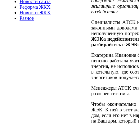
содержат «Ангарск
Новости сайта
жилищные организац
Реформа ЖКХ
воздействия.
Новости ЖКХ
Разное
Специалисты АТСК и 
законными доводами 
неполученную потреб
ЖЭКа недействительн
разбирайтесь с ЖЭКо
Екатерина Ивановна б
пенсию работала учит
энергия, не использо
в котельную, где соо
энергетиков получаетс
Менеджеры АТСК счита
разогрев системы.
Чтобы окончательно 
ЖЭК. К ней в этот же
дом, если его нет в н
на Ваш дом, который н