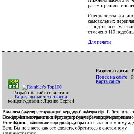
Нижнеилимского и Чу
рассмотрения в инспе
Специалисты жилинсп
самовольных перепла
– под офисы, магази
отмечено 110 подобны
Для печати
Разделы сайта:
У
Поиск на сайте
Р
Карта сайта
Разработка сайта и хостинг
Виртуальные технологии
концепт-дизайн: Яценко Сергей
В вашем браузере отключена поддержка Jasvscript. Работа в так
Вы используете устаревшую версию браузера.
Пожалуйста, включите в браузере режим "Javascript - разрешено
Отображение страниц сайта с этим браузером проблематична.
Если Вы не знаете как это сделать, обратитесь к системному а
Пожалуйста, обновите версию браузера!
Если Вы не знаете как это сделать, обратитесь к системному
администратору.