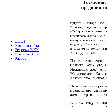
Госжилинсп
предприяти
Иркутск. 14 января. \РИА
2004 году выдано предпр
«Сибирским новостям» в и
жилищного фонда - 2721
коммунальными услугами – 
ДОСТ
году – 1,802 млн. кв. м.
Новости сайта
В среднем по области в 
Реформа ЖКХ
2003 году – 75,4%.
Новости ЖКХ
Разное
Плановые обследовани
Саянске, Усть-Куте, 
Нижнеудинске, Анга
Жигаловском, Качугс
Казачинско-Ленском,
По итогам проверок в
предъявлено админ
административной отв
В 2004 году Госжил