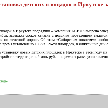
становка детских площадок в Иркутске з
ощадок в Иркутске подрядчик – компания КСИЛ намерена завер
ября, задержка сроков связана с поздним проведением аукцио
ия по железной дороге. Об этом «Сибирским новостям» сообщ
е время установлено 108 из 126-ти площадок, в ближайшие дни 
 установку новых детских площадок в Иркутске в этом году из г
стройство территории, 5 млн. руб. – на ремонт ранее установле
ости»