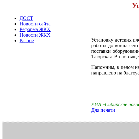
У
ДОСТ
Новости сайта
Реформа ЖКХ
Новости ЖКХ
Установку детских пл
Разное
работы до конца сент
поставки оборудован
Таюрская. В настояще
Напомним, в целом на
направлено на благоу
РИА «Сибирские нов
Для печати