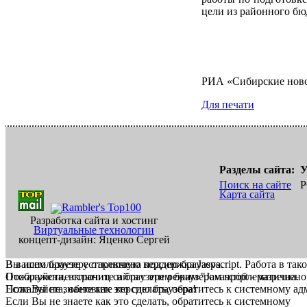
цели из районного бюд
РИА «Сибирские нов
Для печати
Разделы сайта:
У
Поиск на сайте
Р
Карта сайта
Разработка сайта и хостинг
Виртуальные технологии
концепт-дизайн: Яценко Сергей
В вашем браузере отключена поддержка Jasvscript. Работа в так
Вы используете устаревшую версию браузера.
Пожалуйста, включите в браузере режим "Javascript - разрешено
Отображение страниц сайта с этим браузером проблематична.
Если Вы не знаете как это сделать, обратитесь к системному а
Пожалуйста, обновите версию браузера!
Если Вы не знаете как это сделать, обратитесь к системному