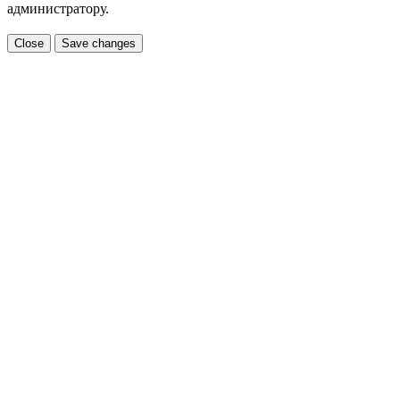
администратору.
Close
Save changes