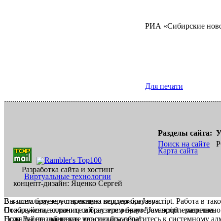
РИА «Сибирские нов
Для печати
Разделы сайта:
У
Поиск на сайте
Р
Карта сайта
Разработка сайта и хостинг
Виртуальные технологии
концепт-дизайн: Яценко Сергей
В вашем браузере отключена поддержка Jasvscript. Работа в так
Вы используете устаревшую версию браузера.
Пожалуйста, включите в браузере режим "Javascript - разрешено
Отображение страниц сайта с этим браузером проблематична.
Если Вы не знаете как это сделать, обратитесь к системному а
Пожалуйста, обновите версию браузера!