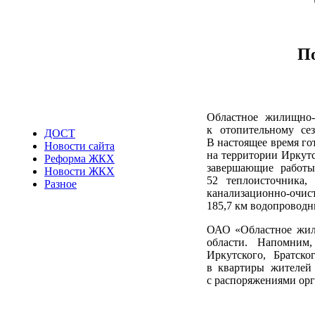
По
Областное жилищно-
к отопительному се
ДОСТ
В настоящее время го
Новости сайта
на территории Иркутс
Реформа ЖКХ
завершающие работ
Новости ЖКХ
52 теплоисточника,
Разное
канализационно-о
185,7 км водопроводн
ОАО «Областное жили
области. Напомним
Иркутского, Братско
в квартиры жителей 
с распоряжениями орг