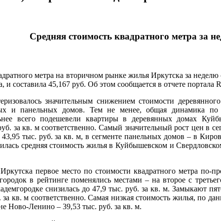
Средняя стоимость квадратного метра за н
адратного метра на вторичном рынке жилья Иркутска за неделю с
, и составила 45,167 руб. Об этом сообщается в отчете портала Re
теризовалось значительным снижением стоимости деревянног
ых и панельных домов. Тем не менее, общая динамика по 
ьнее всего подешевели квартиры в деревянных домах Куйбы
. руб. за кв. м соответственно. Самый значительный рост цен в
 43,95 тыс. руб. за кв. м, в сегменте панельных домов – в Киров
илась средняя стоимость жилья в Куйбышевском и Свердловском ра
ркутска первое место по стоимости квадратного метра по-пре
родок в рейтинге поменялись местами – на второе с третьего 
адемгородке снизилась до 47,9 тыс. руб. за кв. м. Замыкают п
б. за кв. м соответственно. Самая низкая стоимость жилья, по да
не Ново-Ленино – 39,53 тыс. руб. за кв. м.