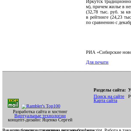
Иркутск традиционно 
м), причем жилье в не
(32,78 тыс. руб. за 
в рейтинге (24,23 ты
по сравнению с декабре
РИА «Сибирские нов
Для печати
Разделы сайта:
У
Поиск на сайте
Р
Карта сайта
Разработка сайта и хостинг
Виртуальные технологии
концепт-дизайн: Яценко Сергей
В вашем браузере отключена поддержка Jasvscript. Работа в так
Вы используете устаревшую версию браузера.