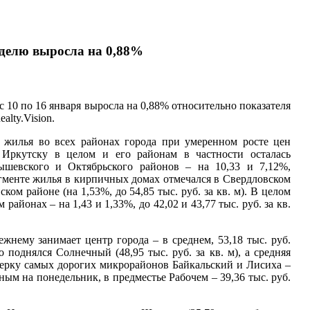
еделю выросла на 0,88%
 10 по 16 января выросла на 0,88% относительно показателя
alty.Vision.
о жилья во всех районах города при умеренном росте цен
Иркутску в целом и его районам в частности осталась
шевского и Октябрьского районов – на 10,33 и 7,12%,
 сегменте жилья в кирпичных домах отмечался в Свердловском
ском районе (на 1,53%, до 54,85 тыс. руб. за кв. м). В целом
йонах – на 1,43 и 1,33%, до 42,02 и 43,77 тыс. руб. за кв.
жнему занимает центр города – в среднем, 53,18 тыс. руб.
поднялся Солнечный (48,95 тыс. руб. за кв. м), а средняя
ятерку самых дорогих микрорайонов Байкальский и Лисиха –
нным на понедельник, в предместье Рабочем – 39,36 тыс. руб.