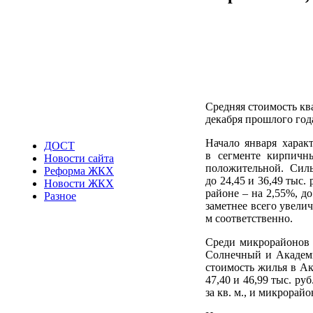
Средняя стоимость кв
декабря прошлого года
Начало января харак
ДОСТ
в сегменте кирпичн
Новости сайта
положительной. Сил
Реформа ЖКХ
до 24,45 и 36,49 тыс
Новости ЖКХ
районе – на 2,55%, до
Разное
заметнее всего увелич
м соответственно.
Среди микрорайонов И
Солнечный и Академго
стоимость жилья в Ак
47,40 и 46,99 тыс. ру
за кв. м., и микрорайо