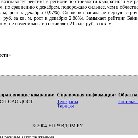
возглавляет рейтинг в регионе по стоимости квадратного метра.
м, по сравнению с декабрем, подорожало сильнее, чем в областно
кв. м, рост к декабрю 0,97%). Слюдянка заняла четвертую строч
с. руб. за кв. м, рост к декабрю 2,88%). Замыкает рейтинг Бай
м, не изменилась, и составляет 21 тыс. руб. за кв. м.
ости»
правляющие компании:
Справочная информация:
Обратная
СП ОАО ДОСТ
Телефоны
Гостевая
Тарифы
2004 УПРАВДОМ.РУ
©
ом режиме затруднительна.