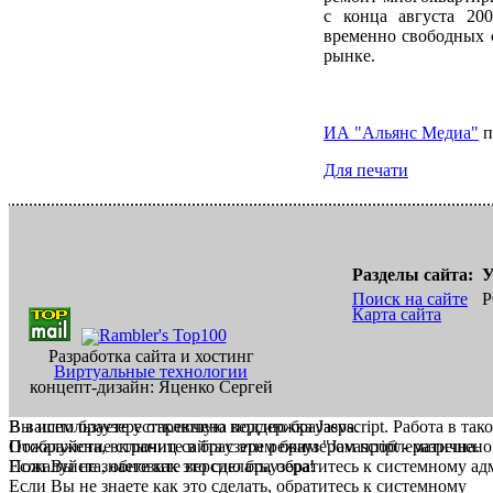
с конца августа 20
временно свободных 
рынке.
ИА "Альянс Медиа"
п
Для печати
Разделы сайта:
У
Поиск на сайте
Р
Карта сайта
Разработка сайта и хостинг
Виртуальные технологии
концепт-дизайн: Яценко Сергей
В вашем браузере отключена поддержка Jasvscript. Работа в так
Вы используете устаревшую версию браузера.
Пожалуйста, включите в браузере режим "Javascript - разрешено
Отображение страниц сайта с этим браузером проблематична.
Если Вы не знаете как это сделать, обратитесь к системному а
Пожалуйста, обновите версию браузера!
Если Вы не знаете как это сделать, обратитесь к системному