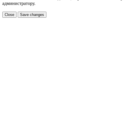
администратору.
Close
Save changes