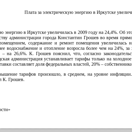
Плата за электрическую энергию в Иркутске увеличи
ую энергию в Иркутске увеличилась в 2009 году на 24,4%. Об э
ству администрации города Константин Грошев во время пря
помещением, содержание и ремонт помещения увеличилась н
ячее водоснабжение и отопление возросла более чем на 24%, за
 – на 26,6%. К. Грошев пояснил, что, согласно законодатель
дская администрация устанавливает тарифы только на холодное 
тавки составляет доля федеральных властей, 20% – собственник
ышение тарифов произошло, в среднем, на уровне инфляции. К
л К. Грошев.
ости»