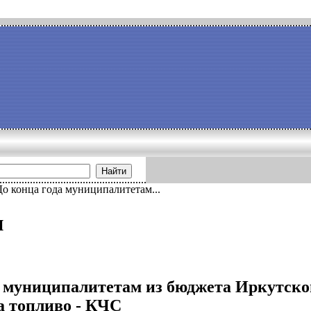
Найти
До конца года муниципалитетам...
и
а муниципалитетам из бюджета Иркутско
а топливо - КЧС