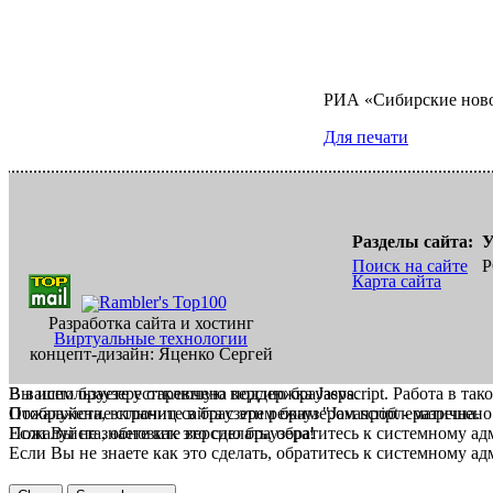
РИА «Сибирские нов
Для печати
Разделы сайта:
У
Поиск на сайте
Р
Карта сайта
Разработка сайта и хостинг
Виртуальные технологии
концепт-дизайн: Яценко Сергей
В вашем браузере отключена поддержка Jasvscript. Работа в так
Вы используете устаревшую версию браузера.
Пожалуйста, включите в браузере режим "Javascript - разрешено
Отображение страниц сайта с этим браузером проблематична.
Если Вы не знаете как это сделать, обратитесь к системному а
Пожалуйста, обновите версию браузера!
Если Вы не знаете как это сделать, обратитесь к системному а