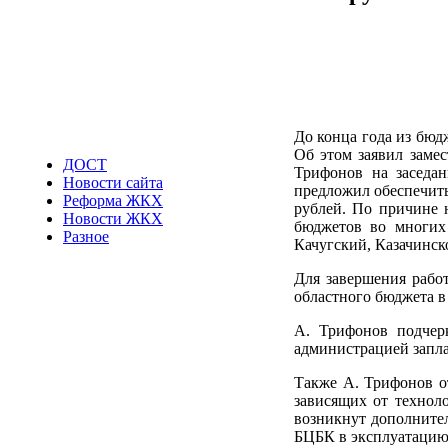
До конца года из бюд
Об этом заявил заме
ДОСТ
Трифонов на заседа
Новости сайта
предложил обеспечить
Реформа ЖКХ
рублей. По причине 
Новости ЖКХ
бюджетов во многих 
Разное
Качугский, Казачинск
Для завершения рабо
областного бюджета в
А. Трифонов подчер
администрацией запла
Также А. Трифонов от
зависящих от технол
возникнут дополнител
БЦБК в эксплуатацию