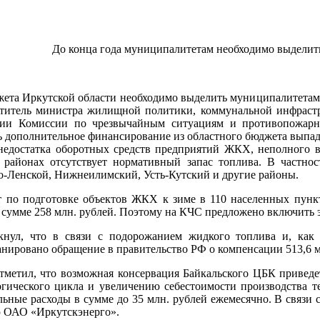
До конца года муниципалитетам необходимо выделить
жета Иркутской области необходимо выделить муниципалитетам 
ститель министра жилищной политики, коммунальной инфрастр
нии Комиссии по чрезвычайным ситуациям и противопожарно
 дополнительное финансирование из областного бюджета выпад
недостатка оборотных средств предприятий ЖКХ, неполного 
районах отсутствует нормативный запас топлива. В частнос
о-Ленской, Нижнеилимский, Усть-Кутский и другие районы.
т по подготовке объектов ЖКХ к зиме в 110 населенных пункт
 сумме 258 млн. рублей. Поэтому на КЧС предложено включить э
кнул, что в связи с подорожанием жидкого топлива и, как 
нировано обращение в правительство РФ о компенсации 513,6 м
метил, что возможная консервация Байкальского ЦБК приведет
огического цикла и увеличению себестоимости производства 
ьные расходы в сумме до 35 млн. рублей ежемесячно. В связи
 ОАО «Иркутскэнерго».