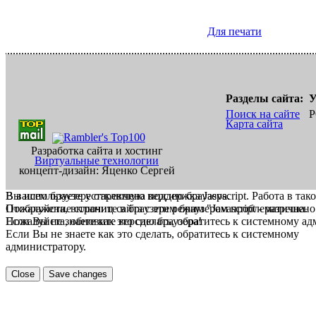
Для печати
Разделы сайта:
У
Поиск на сайте
Р
Карта сайта
Разработка сайта и хостинг
Виртуальные технологии
концепт-дизайн: Яценко Сергей
В вашем браузере отключена поддержка Jasvscript. Работа в так
Вы используете устаревшую версию браузера.
Пожалуйста, включите в браузере режим "Javascript - разрешено
Отображение страниц сайта с этим браузером проблематична.
Если Вы не знаете как это сделать, обратитесь к системному а
Пожалуйста, обновите версию браузера!
Если Вы не знаете как это сделать, обратитесь к системному
администратору.
Close
Save changes