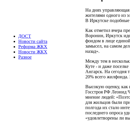
На днях управляющая
жителями одного из 
В Иркутске подобные
Как отметил вчера пр
Воронин, Иркутск иде
ДОСТ
фондом в лице единой
Новости сайта
замысел, на самом дел
Реформа ЖКХ
назад».
Новости ЖКХ
Разное
Между тем в нескольки
Куте - и даже поселк
Ангарск. На сегодня 
20% всего жилфонда. 
Высокую оценку, как 
Госстроя РФ Леонид 
мнение людей: «Поэто
для жильцов были при
полгода их стало инте
последнего опроса у
«удовлетворены ли вы