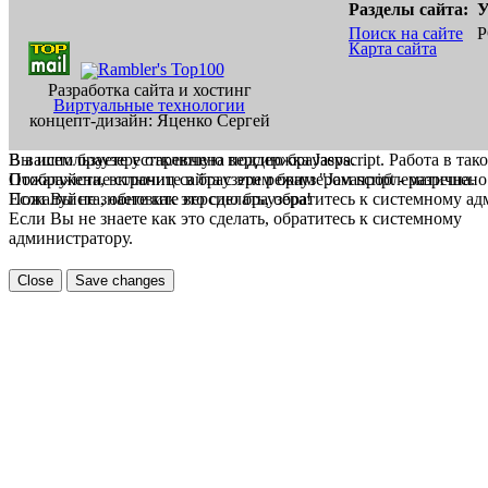
Разделы сайта:
У
Поиск на сайте
Р
Карта сайта
Разработка сайта и хостинг
Виртуальные технологии
концепт-дизайн: Яценко Сергей
В вашем браузере отключена поддержка Jasvscript. Работа в так
Вы используете устаревшую версию браузера.
Пожалуйста, включите в браузере режим "Javascript - разрешено
Отображение страниц сайта с этим браузером проблематична.
Если Вы не знаете как это сделать, обратитесь к системному а
Пожалуйста, обновите версию браузера!
Если Вы не знаете как это сделать, обратитесь к системному
администратору.
Close
Save changes