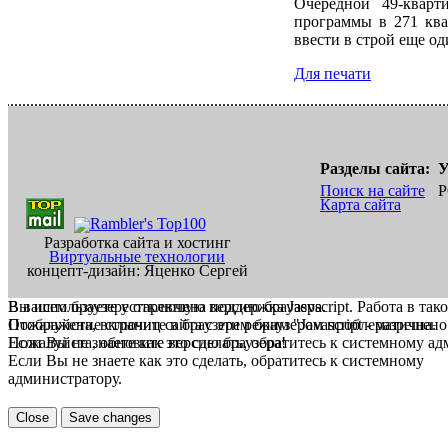
Очередной 49-квар
программы в 271 ква
ввести в строй еще од
Для печати
Разделы сайта:
У
Поиск на сайте
Р
Карта сайта
Разработка сайта и хостинг
Виртуальные технологии
концепт-дизайн: Яценко Сергей
В вашем браузере отключена поддержка Jasvscript. Работа в так
Вы используете устаревшую версию браузера.
Пожалуйста, включите в браузере режим "Javascript - разрешено
Отображение страниц сайта с этим браузером проблематична.
Если Вы не знаете как это сделать, обратитесь к системному а
Пожалуйста, обновите версию браузера!
Если Вы не знаете как это сделать, обратитесь к системному
администратору.
Close
Save changes