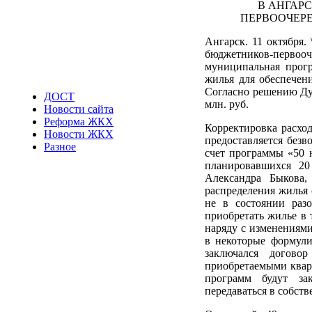
В АНГАР
ПЕРВООЧЕРЕ
Ангарск. 11 октября.
бюджетников-перво
муниципальная прогр
жилья для обеспечени
Согласно решению Дум
ДОСТ
млн. руб.
Новости сайта
Реформа ЖКХ
Корректировка расхо
Новости ЖКХ
предоставляется безв
Разное
счет программы «50 
планировавшихся 20
Александра Быкова,
распределения жилья 
не в состоянии раз
приобретать жилье в 
наряду с изменениям
в некоторые формули
заключался догово
приобретаемыми квар
программ будут за
передаваться в собств