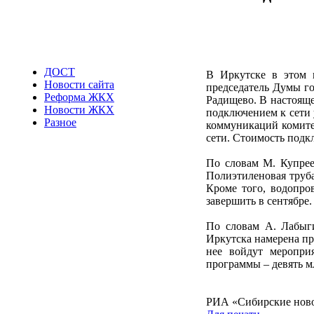
ДОСТ
В Иркутске в этом 
Новости сайта
председатель Думы го
Реформа ЖКХ
Радищево. В настояще
Новости ЖКХ
подключением к сети 
Разное
коммуникаций комите
сети. Стоимость подкл
По словам М. Купрее
Полиэтиленовая труб
Кроме того, водопро
завершить в сентябре.
По словам А. Лабыги
Иркутска намерена пр
нее войдут меропри
программы – девять мл
РИА «Сибирские нов