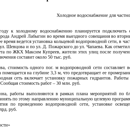
Холодное водоснабжение для частно
году к холодному водоснабжению планируется подключить о
рода Андрей Лабыгин во время выездного совещания во вторни
е время ведется установка кольцевой водопроводной сети, в час
ул. Шевцова и по ул. Д. Пожарского до ул. Чапаева. Как отмет
та по ЖКХ Максим Купреев, жители этих улиц после получен
ючения составит около 50 тыс. руб.
ва, стоимость одного пог. м водопроводной сети составляет 
а помещается на глубине
3,3 м
, что предотвращает ее промерзан
водная сеть включает установку пожарных гидрантов. Работы
 Сообщая стоимость работ – 30 млн. руб.
на, работы выполняются в рамках плана мероприятий по бла
инять по этому направлению муниципальную целевую программу. 
ятия по проведению водопроводной сети, установке освещ
рд. руб.
ости»