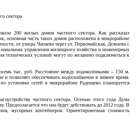
го сектора
коло 200 жилых домов частного сектора. Как рассказал
к, основная часть таких домов расположена в микрорайоне
тности, от улицы Чапаева через ул. Первомайская, Дежнева с
ил начальник управления жилищного хозяйства и инженерных
ия технических условий могут по желанию подключиться к
восемь тыс. руб. Расстояние между водоколонками –
150 м
.
ие и позволяет обеспечивать водоснабжение в зимнее время.
 по установке сетей в микрорайоне Радищево планируется
гоустройству частного сектора. Осенью этого года Дума
Предполагается что она будет действовать до 2012 года. В
ения, мусорных контейнеров.
Ориентировочная стоимость