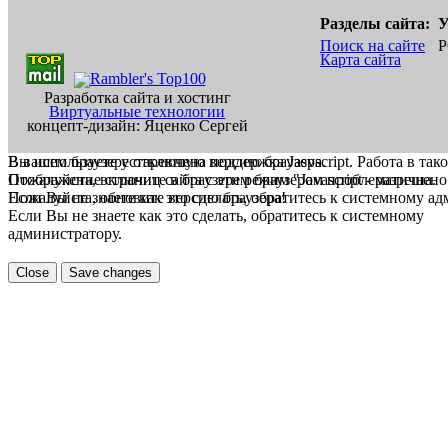
Разделы сайта:
У
Поиск на сайте
Р
Карта сайта
Разработка сайта и хостинг
Виртуальные технологии
концепт-дизайн: Яценко Сергей
В вашем браузере отключена поддержка Jasvscript. Работа в так
Вы используете устаревшую версию браузера.
Пожалуйста, включите в браузере режим "Javascript - разрешено
Отображение страниц сайта с этим браузером проблематична.
Если Вы не знаете как это сделать, обратитесь к системному а
Пожалуйста, обновите версию браузера!
Если Вы не знаете как это сделать, обратитесь к системному
администратору.
Close
Save changes