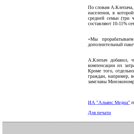
По словам А.Клепача,
населения, в которо
средней семьи (три ч
составляют 10-11% се
«Мы прорабатываем
дополнительный пакет
А.Клепач добавил, ч
компенсации их затр
Кроме того, отдельн
граждан, например, в
замглавы Минэкономр
ИА "Альянс Медиа"
п
Для печати