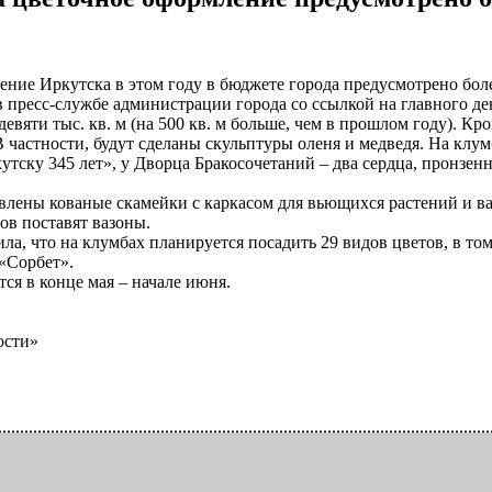
ние Иркутска в этом году в бюджете города предусмотрено бол
 пресс-службе администрации города со ссылкой на главного д
девяти тыс. кв. м (на 500 кв. м больше, чем в прошлом году). Кр
 В частности, будут сделаны скульптуры оленя и медведя. На кл
утску 345 лет», у Дворца Бракосочетаний – два сердца, пронзен
овлены кованые скамейки с каркасом для вьющихся растений и ва
ов поставят вазоны.
ила, что на клумбах планируется посадить 29 видов цветов, в т
«Сорбет».
ся в конце мая – начале июня.
ости»