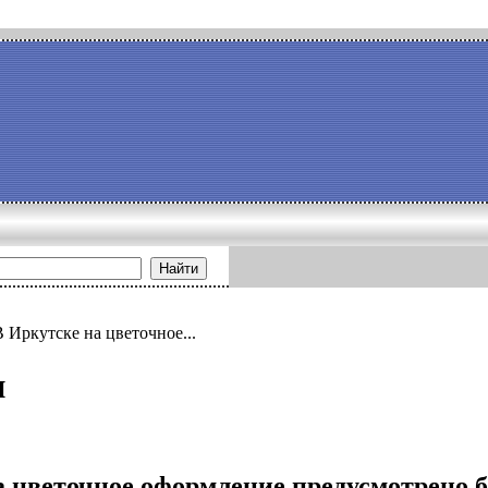
Найти
В Иркутске на цветочное...
и
а цветочное оформление предусмотрено б