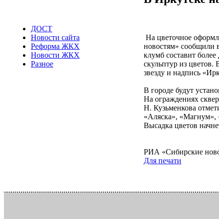
ДОСТ
На цветочное оформле
Новости сайта
новостям» сообщили в
Реформа ЖКХ
клумб составит более 
Новости ЖКХ
скульптур из цветов.
Разное
звезду и надпись «Ирк
В городе будут устан
На ограждениях сквер
Н. Кузьменкова отмет
«Аляска», «Магнум», 
Высадка цветов начнет
РИА «Сибирские нов
Для печати