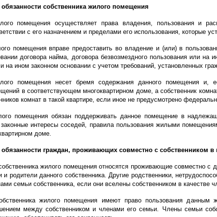
и обязанности собственника жилого помещения
илого помещения осуществляет права владения, пользования и ра
етствии с его назначением и пределами его использования, которые у
лого помещения вправе предоставить во владение и (или) в пользов
овании договора найма, договора безвозмездного пользования или на и
и на ином законном основании с учетом требований, установленных гр
илого помещения несет бремя содержания данного помещения и, е
ещений в соответствующем многоквартирном доме, а собственник комна
ников комнат в такой квартире, если иное не предусмотрено федераль
лого помещения обязан поддерживать данное помещение в надлежаще
 законные интересы соседей, правила пользования жилыми помещения
квартирном доме.
 и обязанности граждан, проживающих совместно с собственником
 собственника жилого помещения относятся проживающие совместно с
ти и родители данного собственника. Другие родственники, нетрудоспо
ами семьи собственника, если они вселены собственником в качестве ч
обственника жилого помещения имеют право пользования данным ж
шением между собственником и членами его семьи. Члены семьи соб