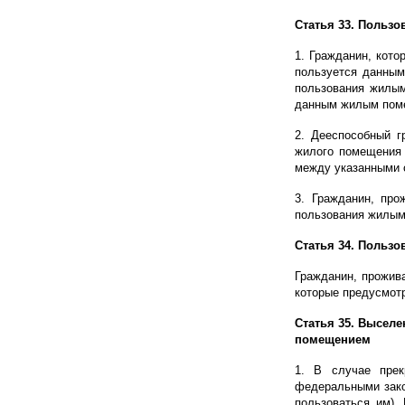
Статья 33. Польз
1. Гражданин, кот
пользуется данным
пользования жилым
данным жилым поме
2. Дееспособный г
жилого помещения 
между указанными 
3. Гражданин, про
пользования жилым
Статья 34. Польз
Гражданин, прожив
которые предусмотр
Статья 35. Высел
помещением
1. В случае прек
федеральными зако
пользоваться им).