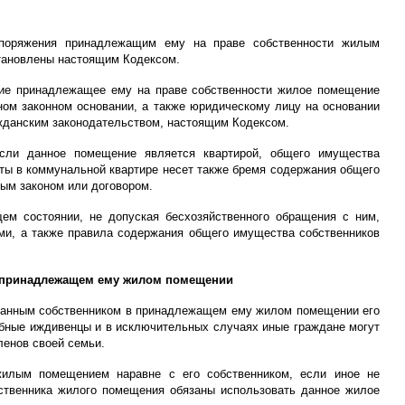
споряжения принадлежащим ему на праве собственности жилым
становлены настоящим Кодексом.
ание принадлежащее ему на праве собственности жилое помещение
ном законном основании, а также юридическому лицу на основании
ажданским законодательством, настоящим Кодексом.
сли данное помещение является квартирой, общего имущества
ты в коммунальной квартире несет также бремя содержания общего
ным законом или договором.
м состоянии, не допуская бесхозяйственного обращения с ним,
ми, а также правила содержания общего имущества собственников
 в принадлежащем ему жилом помещении
 данным собственником в принадлежащем ему жилом помещении его
собные иждивенцы и в исключительных случаях иные граждане могут
ленов своей семьи.
илым помещением наравне с его собственником, если иное не
ственника жилого помещения обязаны использовать данное жилое