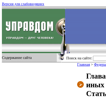
Версия для слабовидящих
Содержание сайта
Поиск на сайте:
Главная
>
Федера
Глава
иных
Стать