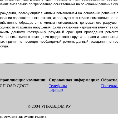
лежит выселению по требованию собственника на основании решения су
 гражданин, пользующийся жилым помещением на основании решения су
новании завещательного отказа, использует это жилое помещение не п
зяйственно обращается с жилым помещением, допуская его разрушен
ходимости устранить нарушения. Если указанные нарушения влекут за с
начить данному гражданину разумный срок для проведения ремонт
бственника жилого помещения продолжает нарушать права и законные и
ных причин не проведет необходимый ремонт, данный гражданин по т
 суда.
правляющие компании:
Справочная информация:
Обратная
СП ОАО ДОСТ
Телефоны
Гостевая
Тарифы
2004 УПРАВДОМ.РУ
©
ом режиме затруднительна.