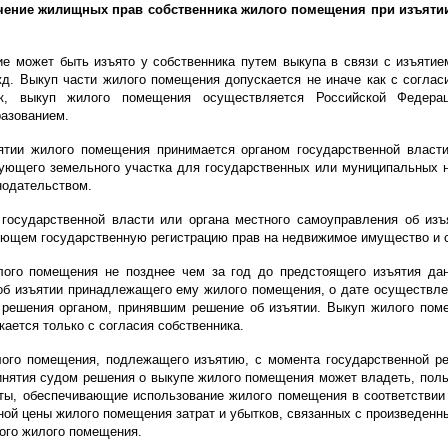
ечение жилищных прав собственника жилого помещения при изъяти
е может быть изъято у собственника путем выкупа в связи с изъятие
д. Выкуп части жилого помещения допускается не иначе как с согласи
к, выкуп жилого помещения осуществляется Российской Федера
азованием.
ятии жилого помещения принимается органом государственной власт
вующего земельного участка для государственных или муниципальных н
одательством.
 государственной власти или органа местного самоуправления об из
яющем государственную регистрацию прав на недвижимое имущество и с
лого помещения не позднее чем за год до предстоящего изъятия д
об изъятии принадлежащего ему жилого помещения, о дате осуществлен
о решения органом, принявшим решение об изъятии. Выкуп жилого пом
ается только с согласия собственника.
лого помещения, подлежащего изъятию, с момента государственной р
инятия судом решения о выкупе жилого помещения может владеть, поль
ты, обеспечивающие использование жилого помещения в соответствии с
ной цены жилого помещения затрат и убытков, связанных с произведен
ого жилого помещения.