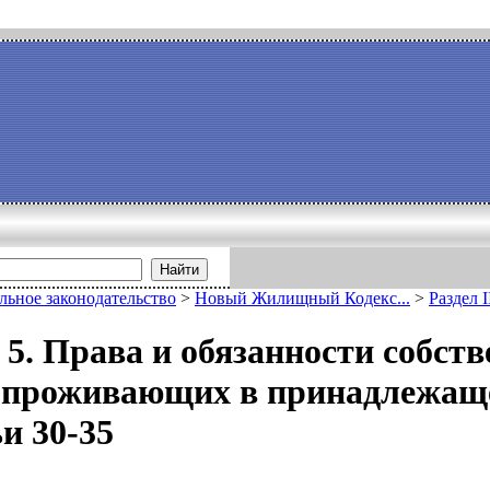
Найти
льное законодательство
>
Новый Жилищный Кодекс...
>
Раздел I
 5. Права и обязанности собс
 проживающих в принадлежаще
и 30-35