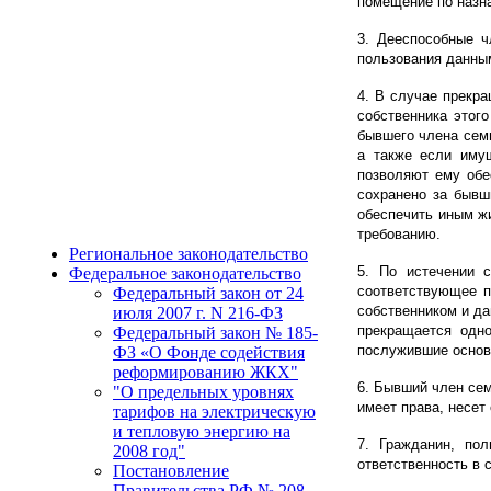
помещение по назна
3. Дееспособные ч
пользования данны
4. В случае прекр
собственника этог
бывшего члена сем
а также если иму
позволяют ему обе
сохранено за бывш
обеспечить иным ж
требованию.
Региональное законодательство
5. По истечении 
Федеральное законодательство
соответствующее п
Федеральный закон от 24
собственником и д
июля 2007 г. N 216-ФЗ
прекращается одно
Федеральный закон № 185-
послужившие основа
ФЗ «О Фонде содействия
реформированию ЖКХ"
6. Бывший член се
"О предельных уровнях
имеет права, несет
тарифов на электрическую
и тепловую энергию на
7. Гражданин, по
2008 год"
ответственность в 
Постановление
Правительства РФ № 208