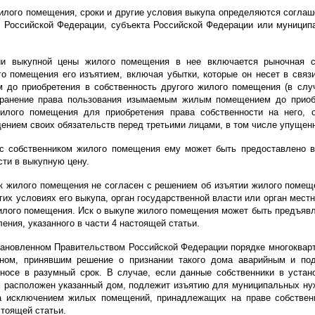
жилого помещения, сроки и другие условия выкупа определяются согла
о Российской Федерации, субъекта Российской Федерации или муницип
ии выкупной цены жилого помещения в нее включается рыночная с
го помещения его изъятием, включая убытки, которые он несет в свя
до приобретения в собственность другого жилого помещения (в случ
ранение права пользования изымаемым жилым помещением до приобре
жилого помещения для приобретения права собственности на него,
ением своих обязательств перед третьими лицами, в том числе упущен
с собственником жилого помещения ему может быть предоставлено 
сти в выкупную цену.
ик жилого помещения не согласен с решением об изъятии жилого помеще
их условиях его выкупа, орган государственной власти или орган мест
илого помещения. Иск о выкупе жилого помещения может быть предъявл
ния, указанного в части 4 настоящей статьи.
становленном Правительством Российской Федерации порядке многоква
аном, принявшим решение о признании такого дома аварийным и по
сносе в разумный срок. В случае, если данные собственники в уста
ом расположен указанный дом, подлежит изъятию для муниципальных н
а исключением жилых помещений, принадлежащих на праве собственн
стоящей статьи.