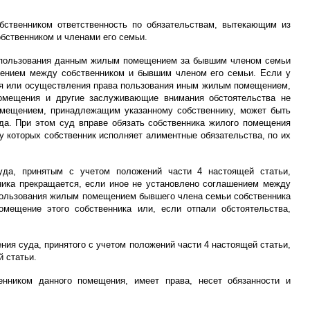
ственником ответственность по обязательствам, вытекающим из
бственником и членами его семьи.
о пользования данным жилым помещением за бывшим членом семьи
ашением между собственником и бывшим членом его семьи. Если у
ия или осуществления права пользования иным жилым помещением,
омещения и другие заслуживающие внимания обстоятельства не
мещением, принадлежащим указанному собственнику, может быть
да. При этом суд вправе обязать собственника жилого помещения
 которых собственник исполняет алиментные обязательства, по их
уда, принятым с учетом положений части 4 настоящей статьи,
ика прекращается, если иное не установлено соглашением между
 пользования жилым помещением бывшего члена семьи собственника
мещение этого собственника или, если отпали обстоятельства,
я суда, принятого с учетом положений части 4 настоящей статьи,
й статьи.
нником данного помещения, имеет права, несет обязанности и