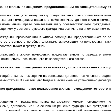
ование жилым помещением, предоставленным по завещательному от
орому по завещательному отказу предоставлено право пользования жи
 жилым помещением наравне с собственником данного жилого помеще
 помещением право пользования им у соответствующего гражданина 
щением у соответствующего гражданина возникло на ином законном ос
ражданин, проживающий в жилом помещении, предоставленном по зав
ответственность по обязательствам, вытекающим из пользования та
собственником и гражданином.
живающий в жилом помещении, предоставленном по завещательному о
 помещением, возникающего из завещательного отказа.
ование жилым помещением на основании договора пожизненного со
ающий в жилом помещении на основании договора пожизненного содер
ены статьей 33 настоящего Кодекса, если иное не установлено догово
ение гражданина, право пользования жилым помещением которого 
ращения у гражданина права пользования жилым помещением по
нами, договором, или на основании решения суда данный гражданин 
 Если данный гражданин в срок, установленный собственником соотв