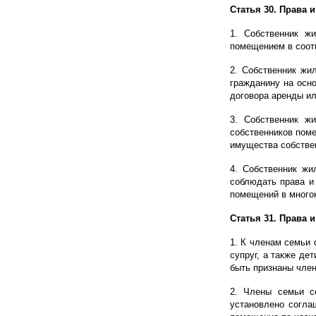
Статья 30. Права 
1. Собственник ж
помещением в соотв
2. Собственник жи
гражданину на осн
договора аренды ил
3. Собственник ж
собственников пом
имущества собствен
4. Собственник жи
соблюдать права и
помещений в много
Статья 31. Права
1. К членам семьи
супруг, а также де
быть признаны член
2. Члены семьи с
установлено согла