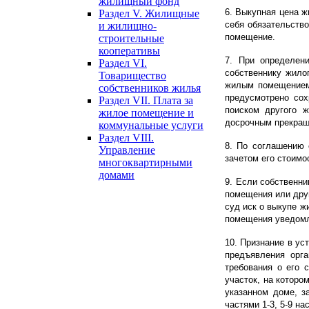
жилищный фонд
6. Выкупная цена 
Раздел V. Жилищные
себя обязательств
и жилищно-
помещение.
строительные
кооперативы
7. При определен
Раздел VI.
собственнику жило
Товарищество
жилым помещением 
собственников жилья
предусмотрено сох
Раздел VII. Плата за
поиском другого 
жилое помещение и
досрочным прекращ
коммунальные услуги
Раздел VIII.
8. По соглашению 
Управление
зачетом его стоимо
многоквартирными
домами
9. Если собственн
помещения или друг
суд иск о выкупе ж
помещения уведомле
10. Признание в у
предъявления орг
требования о его 
участок, на котор
указанном доме, з
частями 1-3, 5-9 на