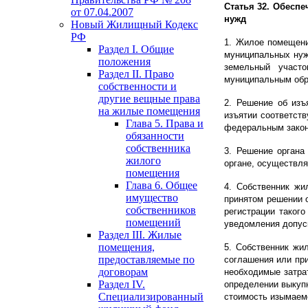
Статья 32. Обесп
от 07.04.2007
нужд
Новый Жилищный Кодекс
РФ
1. Жилое помещени
Раздел I. Общие
муниципальных нуж
положения
земельный участо
Раздел II. Право
муниципальным обр
собственности и
другие вещные права
2. Решение об изъ
на жилые помещения
изъятии соответст
Глава 5. Права и
федеральным закон
обязанности
собственника
3. Решение органа
жилого
органе, осуществл
помещения
Глава 6. Общее
4. Собственник жи
имущество
принятом решении 
собственников
регистрации таког
помещений
уведомления допуск
Раздел III. Жилые
помещения,
5. Собственник жи
предоставляемые по
соглашения или пр
договорам
необходимые затра
Раздел IV.
определении выкуп
Специализированный
стоимость изымаем