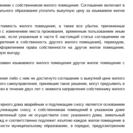
шением с собственником жилого помещения. Соглашение включает в
ального образования уплатить выкупную цену за изымаемое жилое
тоимость жилого помещения, а также все убытки, причиненные
зи с изменением места проживания, временным пользованием иным
ае, если указанным в части 6 настоящей статьи соглашением не
тения в собственность другого жилого помещения), переездом,
 оформлением права собственности на другое жилое помещение,
ную выгоду.
взамен изымаемого жилого помещения другое жилое помещение с
ния либо с ним не достигнуто соглашение о выкупной цене жилого
ного самоуправления, принявшие такое решение, могут предъявить в
ен в течение двух лет с момента направления собственнику жилого
ртирного дома аварийным и подлежащим сносу является основанием
длежащим сносу, к собственникам помещений в указанном доме
новленный срок не осуществили снос указанного дома, земельный
ужд и соответственно подлежит изъятию каждое жилое помещение в
ости муниципальному образованию, в порядке, предусмотренном