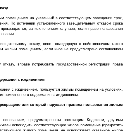
казу
лым помещением на указанный в соответствующем завещании срок,
ния. По истечении установленного завещательным отказом срока
прекращается, за исключением случаев, если право пользования
новании.
ещательному отказу, несет солидарную с собственником такого
ким жилым помещением, если иное не предусмотрено соглашением
тказу, вправе потребовать государственной регистрации права
держания с иждивением
жания с иждивением, пользуется жилым помещением на условиях,
ром пожизненного содержания с иждивением.
прекращено или который нарушает правила пользования жилым
 основаниям, предусмотренным настоящим Кодексом, другими
обязан освободить соответствующее жилое помещение (прекратить
етствующего жилого помещения, не освобождает указанное жилое