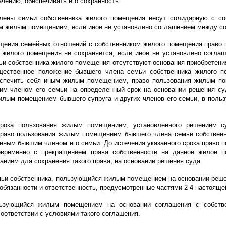
чению, обеспечивать его сохранность.
лены семьи собственника жилого помещения несут солидарную с соб
м жилым помещением, если иное не установлено соглашением между со
ащения семейных отношений с собственником жилого помещения прав
о жилого помещения не сохраняется, если иное не установлено согл
ьи собственника жилого помещения отсутствуют основания приобретен
щественное положение бывшего члена семьи собственника жилого п
спечить себя иным жилым помещением, право пользования жилым по
им членом его семьи на определенный срок на основании решения су
илым помещением бывшего супруга и других членов его семьи, в пользу
срока пользования жилым помещением, установленного решением с
раво пользования жилым помещением бывшего члена семьи собственн
анным бывшим членом его семьи. До истечения указанного срока право
временно с прекращением права собственности на данное жилое по
нием для сохранения такого права, на основании решения суда.
мьи собственника, пользующийся жилым помещением на основании решени
 обязанности и ответственность, предусмотренные частями 2-4 настояще
льзующийся жилым помещением на основании соглашения с собстве
соответствии с условиями такого соглашения.