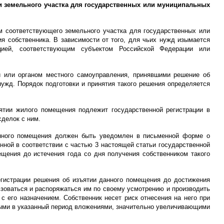
и земельного участка для государственных или муниципальных
м соответствующего земельного участка для государственных или
я собственника. В зависимости от того, для чьих нужд изымается
цией, соответствующим субъектом Российской Федерации или
и или органом местного самоуправления, принявшими решение об
ужд. Порядок подготовки и принятия такого решения определяется
ъятии жилого помещения подлежит государственной регистрации в
делок с ним.
анного помещения должен быть уведомлен в письменной форме о
ной в соответствии с частью 3 настоящей статьи государственной
ещения до истечения года со дня получения собственником такого
егистрации решения об изъятии данного помещения до достижения
зоваться и распоряжаться им по своему усмотрению и производить
 его назначением. Собственник несет риск отнесения на него при
ными в указанный период вложениями, значительно увеличивающими