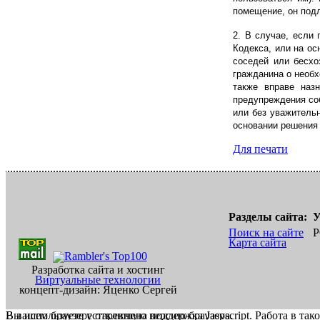
помещение, он под
2. В случае, если
Кодекса, или на ос
соседей или бесхо
гражданина о необ
также вправе наз
предупреждения со
или без уважитель
основании решения
Для печати
Разделы сайта:
У
Поиск на сайте
Р
Карта сайта
Разработка сайта и хостинг
Виртуальные технологии
концепт-дизайн: Яценко Сергей
В вашем браузере отключена поддержка Jasvscript. Работа в так
Вы используете устаревшую версию браузера.