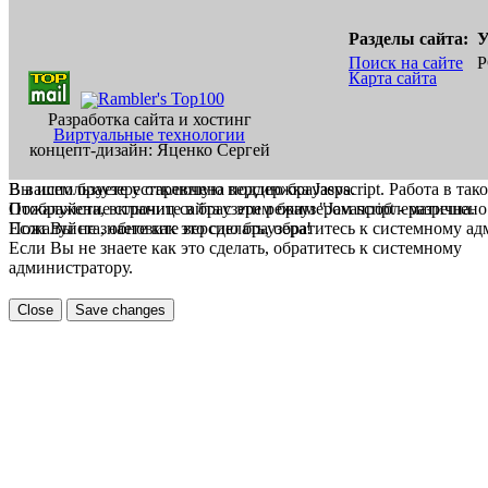
Разделы сайта:
У
Поиск на сайте
Р
Карта сайта
Разработка сайта и хостинг
Виртуальные технологии
концепт-дизайн: Яценко Сергей
В вашем браузере отключена поддержка Jasvscript. Работа в так
Вы используете устаревшую версию браузера.
Пожалуйста, включите в браузере режим "Javascript - разрешено
Отображение страниц сайта с этим браузером проблематична.
Если Вы не знаете как это сделать, обратитесь к системному а
Пожалуйста, обновите версию браузера!
Если Вы не знаете как это сделать, обратитесь к системному
администратору.
Close
Save changes