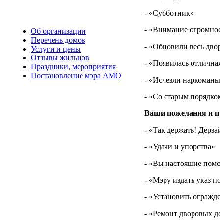
- «Субботник»
- «Внимание огромно
Об организации
Перечень домов
- «Обновили весь двор
Услуги и цены
Отзывы жильцов
- «Появилась отличная
Праздники, мероприятия
Постановление мэра АМО
- «Исчезли наркоман
- «Со старым порядком
Ваши пожелания и п
- «Так держать! Дерза
- «Удачи и упорства»
- «Вы настоящие помо
- «Мэру издать указ п
- «Установить огражд
- «Ремонт дворовых до