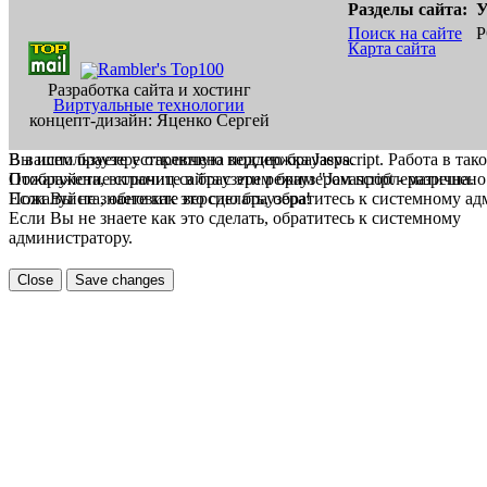
Разделы сайта:
У
Поиск на сайте
Р
Карта сайта
Разработка сайта и хостинг
Виртуальные технологии
концепт-дизайн: Яценко Сергей
В вашем браузере отключена поддержка Jasvscript. Работа в так
Вы используете устаревшую версию браузера.
Пожалуйста, включите в браузере режим "Javascript - разрешено
Отображение страниц сайта с этим браузером проблематична.
Если Вы не знаете как это сделать, обратитесь к системному а
Пожалуйста, обновите версию браузера!
Если Вы не знаете как это сделать, обратитесь к системному
администратору.
Close
Save changes