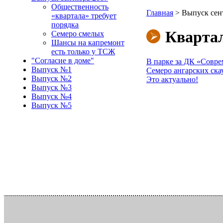
Общественность
Главная
>
Выпуск сен
«квартала» требует
порядка
Квартал
Семеро смелых
Шансы на капремонт
есть только у ТСЖ
"Согласие в доме"
В парке за ДК «Совре
Выпуск №1
Семеро ангарских ска
Выпуск №2
Это актуально!
Выпуск №3
Выпуск №4
Выпуск №5